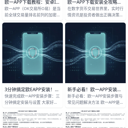
欧一APP下载教程：安卓iOS安装与注册新手完整指南
欧一APP下载安装全攻略｜2026最新行情资讯+安全使用指南
欧一APP（OK交易所O易）是当
在数字货币交易世界里，实时行
前全球交易量排名前列的加密货
情资讯是投资者做出正确决策的
币平台之一，日均交易额常常达
关键，而选择一个安全可靠的交
到数十亿美元级别，对想要入门
易APP则是保护资产的第一步。
数字资产的新手来说，是一个功
欧一交易所（Ouyi
能完善的选择。对于第一次接触
Exchange）作为行业内知名的
加密货币交易的用户，只要按照
数字资产交易平台，每天为全球
简单清晰的步骤完成下载、安装
超过500万用户提供交易服务，
和基础设置，大多数人都能在一
支持200多种数字货币的实时买
天之内熟悉核心功能并顺利进行
卖，24小时交易量超过15亿美
第一次小额交易。
元。欧一APP提供毫秒级更新的
行情数据、专业的图表分析工具
和严格的安全保障措施，让新手
3分钟搞定欧eAPP安装！新手零基础速成指南
新手必看！欧一APP安装全攻略，3分钟搞定常见故障
也能轻松上手。本文将用简单易
快速完成欧一APP安装步骤：三
新手必看：欧一APP安装步骤与
懂的语言，一步步教你下载欧一
分钟搞定安装与设置 大家好，
常见问题解决方法 欧一APP是
APP、完成安装、查看行情资
想快速安装欧一APP（O易欧
欧义欧亿的官方交易应用，许多
讯，并掌握安全使用技巧。
yi）吗？这个热门加密货币交易
新手每天用它查看比特币价格或
平台APP超级简单上手，三分钟
买卖以太坊，比如当前BTC交易
内就能完成下载、安装和基本设
量超500亿美元。它支持现货、