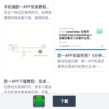
应用）进行数字货币交易？别担
手机端欧一APP安装教程：详细步骤与常见问题解析
心，我用最简单的步骤带你安装
在这个移动互联网时代，如果想
好。整个过程只需5分钟，跟着
要随时随地看行情、做理财或交
做准没错。我们用真实例子，比
易，一款稳定好用的欧一
如安卓手机和小米13，iOS用
APP（以欧交易所/OK交易所 为
iPhone 14，确保你一看就懂。
例）很重要。很多新手在手机上
udn+1
安装时，会遇到“找不到入口”
“系统拦截安装”“打不开APP”等
情况，甚至反复安装失败，浪费
时间和精力。为了让你一次搞
欧一APP安装失败？5分钟搞定常见错误！
懂，这篇文章会用清晰、完整、
解决安装问题：欧一APP安装步
带有具体例子的方式，帮你从零
骤常见错误与处理方法 欧一
完成安装，并解决常见问题，让
APP是很多人用的数字交易工
你照着做就能成功。
具，但安装时常遇到麻烦，比如
欧一APP下载教程：安卓和苹果手机完整安装步骤详解
下载失败或安全提示。别担心，
在移动互联网时代，很多人都会
本文一步步教你正确安装，还列
在手机里安装各种应用，但真正
出5种常见错误和简单解决办
做到“安全下载、顺利安装、用
法。举例来说，小王用华为手机
下載
得安心”的人其实并不多。以欧
下载时总提示“解析包错误”，按
一APP为例，如果你只是随便找