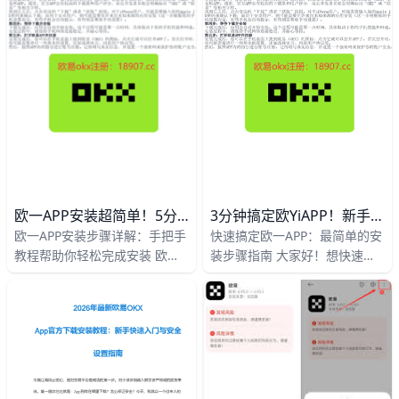
置。不管你是安卓还是苹果手
合约等多种功能，但安装时常遇
机，新手也能轻松搞定。跟着这
网络或权限问题。本文一步步教
些步骤走，保证零压力。
你安装，还附常见故障例子，让
你轻松上手。scribd+1
欧一APP安装超简单！5分钟手把手教程新手必看
3分钟搞定欧yiAPP！新手安装全攻略2026
欧一APP安装步骤详解：手把手
快速搞定欧一APP：最简单的安
教程帮助你轻松完成安装 欧一
装步骤指南 大家好！想快速安
APP，也就是O易应用，是全球
装欧一APP（也就是Oyi交易所
热门的数字货币交易平台。它支
O易交易平台）吗？不管你是安
持买币、卖币、合约交易等多种
卓还是苹果手机，只需5-10分
功能，每天有数百万用户活跃。
钟，就能搞定。今天这篇指南，
截至2026年3月，平台交易量已
用最简单的话，一步步带你安装
超1万亿美元。新手跟着这篇教
成功，还附上真实数据和例子，
程，只需5-10分钟就能安装
让新手零压力上手。udn+1