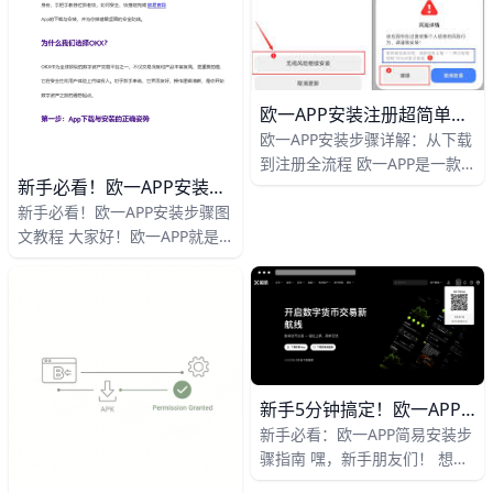
好，避免下载假APP的风险。
欧一APP安装注册超简单！5分钟新手全攻略
欧一APP安装步骤详解：从下载
到注册全流程 欧一APP是一款
新手必看！欧一APP安装图文教程5分钟搞定
热门加密货币交易应用，每天有
新手必看！欧一APP安装步骤图
超过100万用户使用它买卖比特
文教程 大家好！欧一APP就是
币和以太坊。从下载到注册，整
欧yi欧yi，这款热门数字货币交
个过程只需5-10分钟，非常简
易APP有超过5000万用户，每
单。新手跟着这些步骤走，就能
天交易量达数百亿美元。它支持
安全快速上手，避免下载假冒
比特币、以太坊等上千种币种，
APP的风险。udn+1
操作简单安全，非常适合新手。
跟着这篇教程，5分钟就能安装
好，马上开始你的投资之旅！
新手5分钟搞定！欧一APP安装全攻略
classic-blog.udn+1
新手必看：欧一APP简易安装步
骤指南 嘿，新手朋友们！ 想快
速上手欧一APP（就是歐yi官方